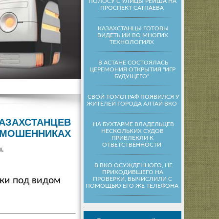
ПОЛОСУ С УЛИЦЫ РЕЙША НА
ПРОСПЕКТ САТПАЕВА
КАЗАХСТАНЦЫ ГОТОВЫ
ВИДЕТЬ ИИ ВО МНОГИХ
ТЕХНОЛОГИЯХ
В АСТАНЕ СОСТОЯЛАСЬ
ЦЕРЕМОНИЯ ОТКРЫТИЯ "ИГР
БУДУЩЕГО"
СВОЙ ТОМОГРАФ ПОЯВИЛСЯ У
ЖИТЕЛЕЙ ГОРОДА АЛТАЙ ВКО
КАЗАХСТАНЦЕВ
НА БУХТАРМЕ ВЛАДЕЛЬЦЕВ
НЕСКОЛЬКИХ СУДОВ
-МОШЕННИКАХ
ПРИВЛЕКЛИ К
ОТВЕТСТВЕННОСТИ
ы.
В ВКО ОСУЖДЕННОГО, НЕ
ПРИХОДИВШЕГО НА
ки под видом
ПРОВЕРКИ, ВЫЧИСЛИЛИ С
ПОМОЩЬЮ ЕГО ЖЕ ТЕЛЕФОНА