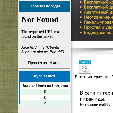
Прогноз погоды
Прогноз на 14 дней
Октябрь
25
2021
Курс валют
В сети интернет все
Валюта
Покупка
Продажа
$
В сети интер
€
пирамиды.
P
Источник: mail.kz