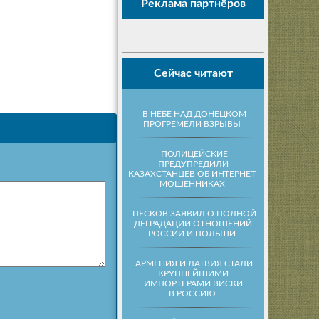
Реклама партнёров
Сейчас читают
В НЕБЕ НАД ДОНЕЦКОМ
ПРОГРЕМЕЛИ ВЗРЫВЫ
ПОЛИЦЕЙСКИЕ
ПРЕДУПРЕДИЛИ
КАЗАХСТАНЦЕВ ОБ ИНТЕРНЕТ-
МОШЕННИКАХ
ПЕСКОВ ЗАЯВИЛ О ПОЛНОЙ
ДЕГРАДАЦИИ ОТНОШЕНИЙ
РОССИИ И ПОЛЬШИ
АРМЕНИЯ И ЛАТВИЯ СТАЛИ
КРУПНЕЙШИМИ
ИМПОРТЕРАМИ ВИСКИ
В РОССИЮ