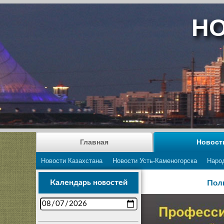
НО
Главная
Новост
Новости Казахстана
Новости Усть-Каменогорска
Наро
Календарь новостей
Поли