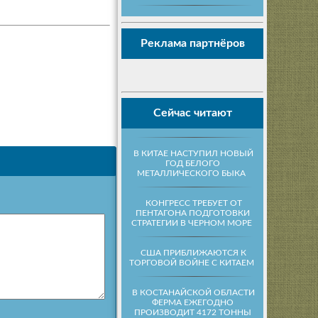
Реклама партнёров
Сейчас читают
В КИТАЕ НАСТУПИЛ НОВЫЙ
ГОД БЕЛОГО
МЕТАЛЛИЧЕСКОГО БЫКА
КОНГРЕСС ТРЕБУЕТ ОТ
ПЕНТАГОНА ПОДГОТОВКИ
СТРАТЕГИИ В ЧЕРНОМ МОРЕ
США ПРИБЛИЖАЮТСЯ К
ТОРГОВОЙ ВОЙНЕ С КИТАЕМ
В КОСТАНАЙСКОЙ ОБЛАСТИ
ФЕРМА ЕЖЕГОДНО
ПРОИЗВОДИТ 4172 ТОННЫ