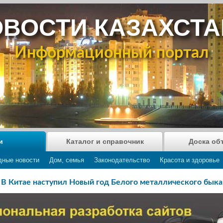
ВОСТИ КАЗАХСТ
Информационный портал
и
Каталог и справочник
Доска об
дные новости
Дом, семья
Законодательство
Красота и здоровье
В Китае наступил Новый год Белого металлического быка