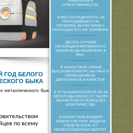
ПРИВЛЕКЛИ К
ОТВЕТСТВЕННОСТИ
В ВКО ОСУЖДЕННОГО, НЕ
ПРИХОДИВШЕГО НА
ПРОВЕРКИ, ВЫЧИСЛИЛИ С
ПОМОЩЬЮ ЕГО ЖЕ ТЕЛЕФОНА
ДЕСЯТЬ СЛУЧАЕВ
НЕСАНКЦИОНИРОВАННОГО
ЗАБОРА ВОДЫ ВЫЯВЛЕНО В
ВКО
В КАЗАХСТАНЕ САМЫЙ
ВЫСОКИЙ КОНКУРС НА ГРАНТ У
Й ГОД БЕЛОГО
ПЕРЕВОДЧИКОВ,
ДИПЛОМАТОВ И ЮРИСТОВ
ЕСКОГО БЫКА
о металлического быка,
В УСТЬ-КАМЕНОГОРСКЕ ИЗ-ЗА
НЕПОГОДЫ ОКОЛО 25 ТЫСЯЧ
АБОНЕНТОВ ОСТАЛИСЬ БЕЗ
ЭЛЕКТРИЧЕСТВА
ровительством
В КАЗАХСТАНЕ ВНЕДРЯТ
НОВУЮ СИСТЕМУ ЗАЩИТЫ
йцев по всему
СРЕДСТВ ОСМС ОТ
НЕОБОСНОВАННЫХ ВЫПЛАТ