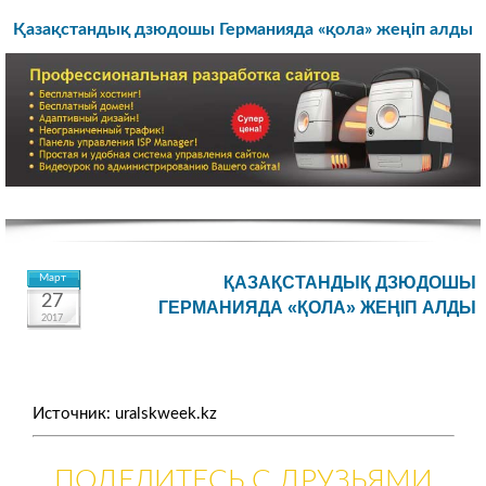
Қазақстандық дзюдошы Германияда «қола» жеңіп алды
Март
ҚАЗАҚСТАНДЫҚ ДЗЮДОШЫ
27
ГЕРМАНИЯДА «ҚОЛА» ЖЕҢІП АЛДЫ
2017
Источник: uralskweek.kz
ПОДЕЛИТЕСЬ С ДРУЗЬЯМИ