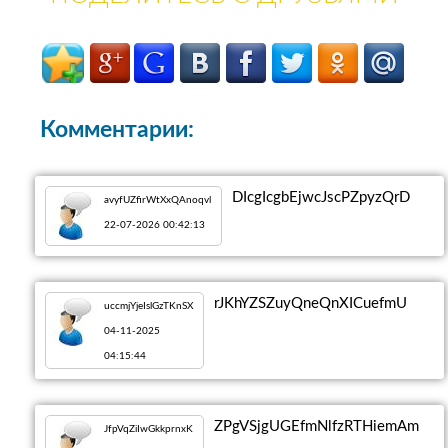
Комментарии:
DIcgIcgbEjwcJscPZpyzQrD
avyfUZfirWtXxQAnoqvl
22-07-2026 00:42:13
rJKhYZSZuyQneQnXICuefmU
uccmjYjeIslGzTKnSX
04-11-2025
04:15:44
ZPgVSjgUGEfmNlfzRTHiemAm
JfpVqZiIwGkkprnxK