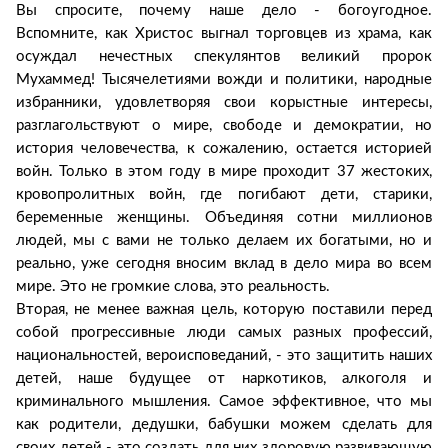
Вы спросите, почему наше дело - богоугодное.
Вспомните, как Христос выгнал торговцев из храма, как
осуждал нечестных спекулянтов великий пророк
Мухаммед! Тысячелетиями вожди и политики, народные
избранники, удовлетворяя свои корыстные интересы,
разглагольствуют о мире, свободе и демократии, но
история человечества, к сожалению, остается историей
войн. Только в этом году в мире проходит 37 жестоких,
кровопролитных войн, где погибают дети, старики,
беременные женщины. Объединяя сотни миллионов
людей, мы с вами не только делаем их богатыми, но и
реально, уже сегодня вносим вклад в дело мира во всем
мире. Это не громкие слова, это реальность.
Вторая, не менее важная цель, которую поставили перед
собой прогрессивные люди самых разных профессий,
национальностей, вероисповеданий, - это защитить наших
детей, наше будущее от наркотиков, алкоголя и
криминального мышления. Самое эффективное, что мы
как родители, дедушки, бабушки можем сделать для
своих детей - это создать для них здоровую развивающую