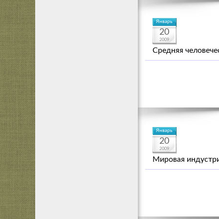
Январь
20
2009
Средняя человечес
Январь
20
2009
Мировая индустри