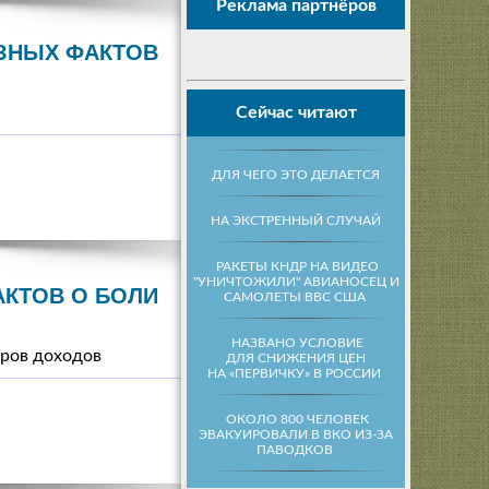
Реклама партнёров
ЗНЫХ ФАКТОВ
Сейчас читают
ДЛЯ ЧЕГО ЭТО ДЕЛАЕТСЯ
НА ЭКСТРЕННЫЙ СЛУЧАЙ
РАКЕТЫ КНДР НА ВИДЕО
"УНИЧТОЖИЛИ" АВИАНОСЕЦ И
АКТОВ О БОЛИ
САМОЛЕТЫ ВВС США
НАЗВАНО УСЛОВИЕ
ров доходов
ДЛЯ СНИЖЕНИЯ ЦЕН
НА «ПЕРВИЧКУ» В РОССИИ
ОКОЛО 800 ЧЕЛОВЕК
ЭВАКУИРОВАЛИ В ВКО ИЗ-ЗА
ПАВОДКОВ