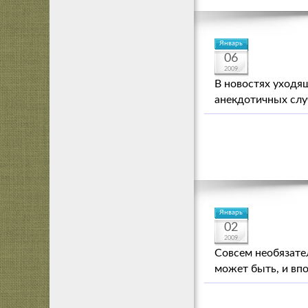
Январь
06
2009
В новостях уходя
анекдотичных слу
Январь
02
2009
Совсем необязател
может быть, и вп