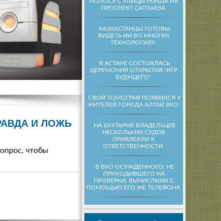
ПОЛОСУ С УЛИЦЫ РЕЙША НА
ПРОСПЕКТ САТПАЕВА
КАЗАХСТАНЦЫ ГОТОВЫ
ВИДЕТЬ ИИ ВО МНОГИХ
ТЕХНОЛОГИЯХ
В АСТАНЕ СОСТОЯЛАСЬ
ЦЕРЕМОНИЯ ОТКРЫТИЯ "ИГР
БУДУЩЕГО"
СВОЙ ТОМОГРАФ ПОЯВИЛСЯ У
ЖИТЕЛЕЙ ГОРОДА АЛТАЙ ВКО
РАВДА И ЛОЖЬ
НА БУХТАРМЕ ВЛАДЕЛЬЦЕВ
НЕСКОЛЬКИХ СУДОВ
ПРИВЛЕКЛИ К
ОТВЕТСТВЕННОСТИ
 опрос, чтобы
В ВКО ОСУЖДЕННОГО, НЕ
ПРИХОДИВШЕГО НА
ПРОВЕРКИ, ВЫЧИСЛИЛИ С
ПОМОЩЬЮ ЕГО ЖЕ ТЕЛЕФОНА