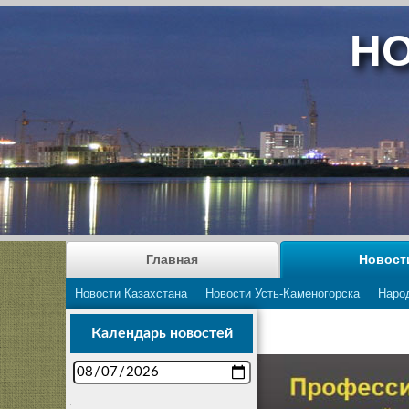
НО
Главная
Новост
Новости Казахстана
Новости Усть-Каменогорска
Наро
Календарь новостей