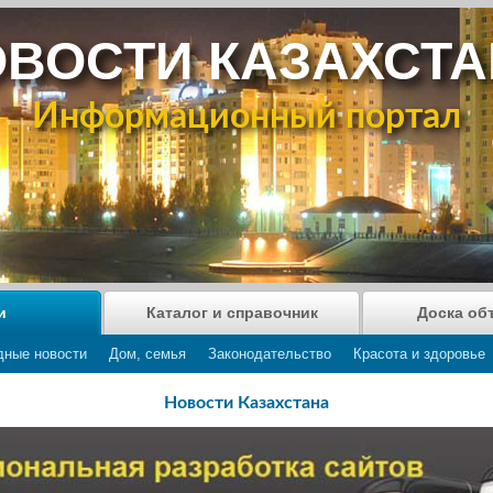
ВОСТИ КАЗАХСТ
Информационный портал
и
Каталог и справочник
Доска об
дные новости
Дом, семья
Законодательство
Красота и здоровье
Новости Казахстана