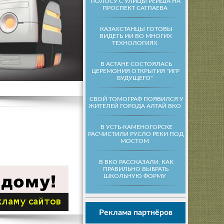
ПОЛОСУ С УЛИЦЫ РЕЙША НА
ПРОСПЕКТ САТПАЕВА
КАЗАХСТАНЦЫ ГОТОВЫ
ВИДЕТЬ ИИ ВО МНОГИХ
ТЕХНОЛОГИЯХ
В АСТАНЕ СОСТОЯЛАСЬ
ЦЕРЕМОНИЯ ОТКРЫТИЯ "ИГР
БУДУЩЕГО"
СВОЙ ТОМОГРАФ ПОЯВИЛСЯ У
ЖИТЕЛЕЙ ГОРОДА АЛТАЙ ВКО
В УСТЬ-КАМЕНОГОРСКЕ
РАСЧИСТИЛИ РУСЛО РЕКИ ПОД
МОСТОМ
В ВКО РАССКАЗАЛИ, КАК
ПРАВИЛЬНО ВЫБРАТЬ
ШКОЛЬНУЮ ФОРМУ
Реклама партнёров