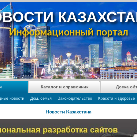
ВОСТИ КАЗАХСТ
Информационный портал
и
Каталог и справочник
Доска об
дные новости
Дом, семья
Законодательство
Красота и здоровье
Новости Казахстана