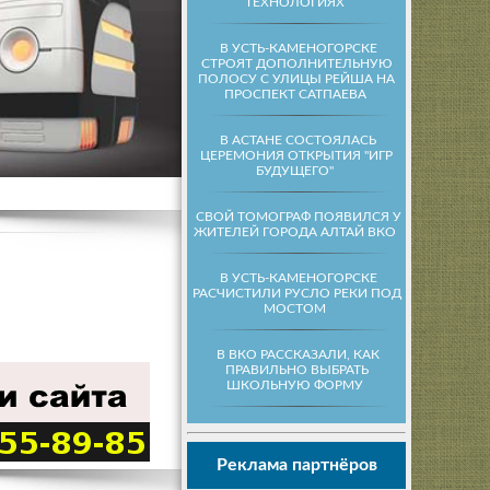
ТЕХНОЛОГИЯХ
В УСТЬ-КАМЕНОГОРСКЕ
СТРОЯТ ДОПОЛНИТЕЛЬНУЮ
ПОЛОСУ С УЛИЦЫ РЕЙША НА
ПРОСПЕКТ САТПАЕВА
В АСТАНЕ СОСТОЯЛАСЬ
ЦЕРЕМОНИЯ ОТКРЫТИЯ "ИГР
БУДУЩЕГО"
СВОЙ ТОМОГРАФ ПОЯВИЛСЯ У
ЖИТЕЛЕЙ ГОРОДА АЛТАЙ ВКО
В УСТЬ-КАМЕНОГОРСКЕ
РАСЧИСТИЛИ РУСЛО РЕКИ ПОД
МОСТОМ
В ВКО РАССКАЗАЛИ, КАК
ПРАВИЛЬНО ВЫБРАТЬ
ШКОЛЬНУЮ ФОРМУ
Реклама партнёров