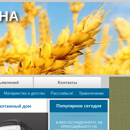
АНА
ъявлений
Контакты
Материнство и детство
Расслабься!
Траволечение
Популярное сегодня
ухэтажный дом
В ВКО ОСУЖДЕННОГО, НЕ
ПРИХОДИВШЕГО НА