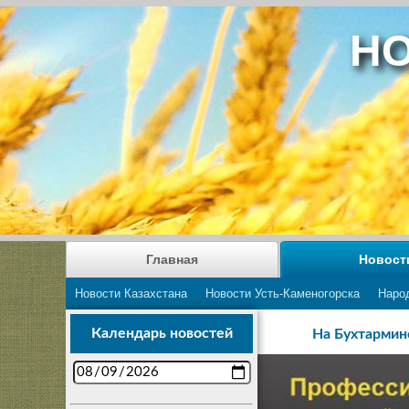
НО
Главная
Новост
Новости Казахстана
Новости Усть-Каменогорска
Наро
Календарь новостей
На Бухтармин