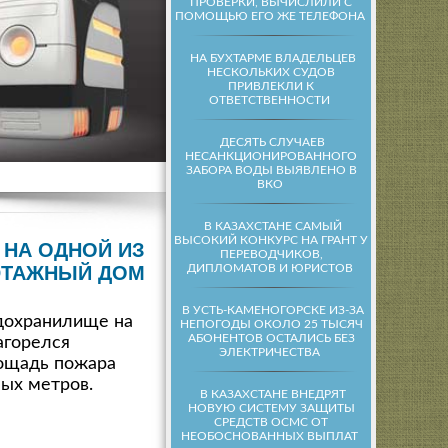
ПРОВЕРКИ, ВЫЧИСЛИЛИ С
ПОМОЩЬЮ ЕГО ЖЕ ТЕЛЕФОНА
НА БУХТАРМЕ ВЛАДЕЛЬЦЕВ
НЕСКОЛЬКИХ СУДОВ
ПРИВЛЕКЛИ К
ОТВЕТСТВЕННОСТИ
ДЕСЯТЬ СЛУЧАЕВ
НЕСАНКЦИОНИРОВАННОГО
ЗАБОРА ВОДЫ ВЫЯВЛЕНО В
ВКО
В КАЗАХСТАНЕ САМЫЙ
ВЫСОКИЙ КОНКУРС НА ГРАНТ У
НА ОДНОЙ ИЗ
ПЕРЕВОДЧИКОВ,
ДИПЛОМАТОВ И ЮРИСТОВ
ЭТАЖНЫЙ ДОМ
В УСТЬ-КАМЕНОГОРСКЕ ИЗ-ЗА
дохранилище на
НЕПОГОДЫ ОКОЛО 25 ТЫСЯЧ
АБОНЕНТОВ ОСТАЛИСЬ БЕЗ
агорелся
ЭЛЕКТРИЧЕСТВА
ощадь пожара
ных метров.
В КАЗАХСТАНЕ ВНЕДРЯТ
НОВУЮ СИСТЕМУ ЗАЩИТЫ
СРЕДСТВ ОСМС ОТ
НЕОБОСНОВАННЫХ ВЫПЛАТ