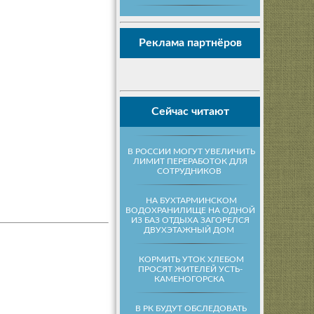
Реклама партнёров
Сейчас читают
В РОССИИ МОГУТ УВЕЛИЧИТЬ
ЛИМИТ ПЕРЕРАБОТОК ДЛЯ
СОТРУДНИКОВ
НА БУХТАРМИНСКОМ
ВОДОХРАНИЛИЩЕ НА ОДНОЙ
ИЗ БАЗ ОТДЫХА ЗАГОРЕЛСЯ
ДВУХЭТАЖНЫЙ ДОМ
КОРМИТЬ УТОК ХЛЕБОМ
ПРОСЯТ ЖИТЕЛЕЙ УСТЬ-
КАМЕНОГОРСКА
В РК БУДУТ ОБСЛЕДОВАТЬ