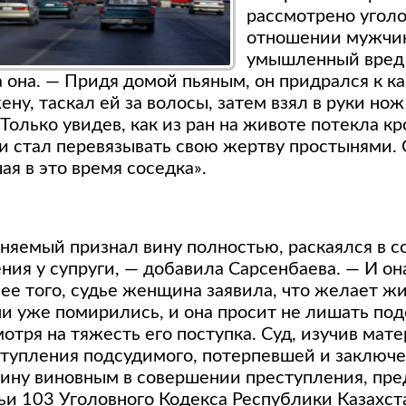
рассмотрено уголо
отношении мужчин
умышленный вред 
 она. — Придя домой пьяным, он придрался к к
ену, таскал ей за волосы, затем взял в руки но
 Только увидев, как из ран на животе потекла к
 и стал перевязывать свою жертву простынями.
я в это время соседка».
иняемый признал вину полностью, раскаялся в с
ния у супруги, — добавила Сарсенбаева. — И он
ее того, судье женщина заявила, что желает жи
ни уже помирились, и она просит не лишать по
отря на тяжесть его поступка. Суд, изучив мат
тупления подсудимого, потерпевшей и заключе
ину виновным в совершении преступления, пр
ьи 103
Уголовного Кодекса Республики Казахст