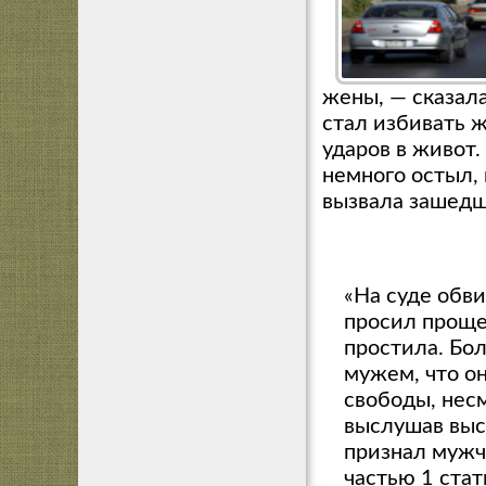
жены, — сказала
стал избивать ж
ударов в живот.
немного остыл,
вызвала зашедша
«На суде обв
просил проще
простила.
Бол
мужем, что о
свободы, несм
выслушав выс
признал мужч
частью 1 стат