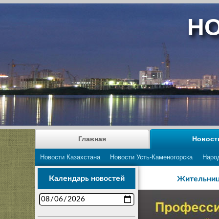
НО
Главная
Новост
Новости Казахстана
Новости Усть-Каменогорска
Наро
Календарь новостей
Жительница