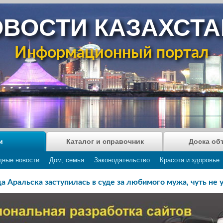
ВОСТИ КАЗАХСТ
Информационный портал
и
Каталог и справочник
Доска об
дные новости
Дом, семья
Законодательство
Красота и здоровье
 Аральска заступилась в суде за любимого мужа, чуть не 