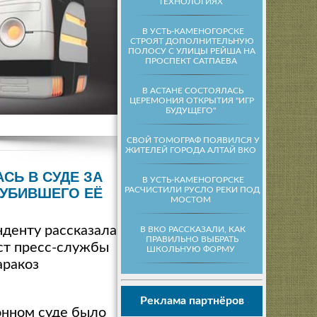
ТЕХНОЛОГИЯХ
В УСТЬ-КАМЕНОГОРСКЕ
СТРОЯТ ДОПОЛНИТЕЛЬНУЮ
ПОЛОСУ С УЛИЦЫ РЕЙША НА
ПРОСПЕКТ САТПАЕВА
В АСТАНЕ СОСТОЯЛАСЬ
ЦЕРЕМОНИЯ ОТКРЫТИЯ "ИГР
БУДУЩЕГО"
СВОЙ ТОМОГРАФ ПОЯВИЛСЯ У
ЖИТЕЛЕЙ ГОРОДА АЛТАЙ ВКО
СЬ В СУДЕ ЗА
В УСТЬ-КАМЕНОГОРСКЕ
РАСЧИСТИЛИ РУСЛО РЕКИ ПОД
 УБИВШЕГО ЕЁ
МОСТОМ
денту рассказала
В ВКО РАССКАЗАЛИ, КАК
ПРАВИЛЬНО ВЫБРАТЬ
ст пресс-службы
ШКОЛЬНУЮ ФОРМУ
аракоз
Реклама партнёров
онном суде было