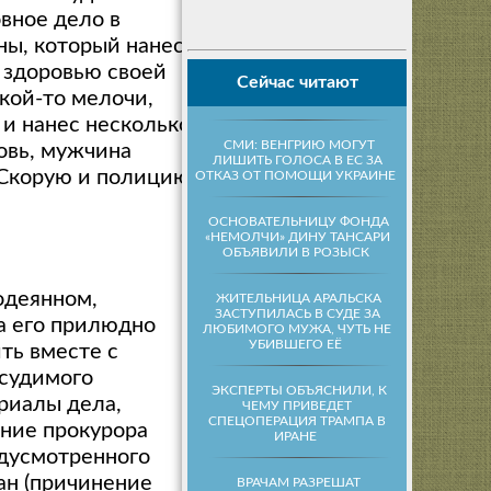
вное дело в
ы, который нанес
здоровью своей
Сейчас читают
акой-то мелочи,
ж и нанес несколько
СМИ: ВЕНГРИЮ МОГУТ
ровь, мужчина
ЛИШИТЬ ГОЛОСА В ЕС ЗА
 Скорую и полицию
ОТКАЗ ОТ ПОМОЩИ УКРАИНЕ
ОСНОВАТЕЛЬНИЦУ ФОНДА
«НЕМОЛЧИ» ДИНУ ТАНСАРИ
ОБЪЯВИЛИ В РОЗЫСК
одеянном,
ЖИТЕЛЬНИЦА АРАЛЬСКА
ЗАСТУПИЛАСЬ В СУДЕ ЗА
а его прилюдно
ЛЮБИМОГО МУЖА, ЧУТЬ НЕ
УБИВШЕГО ЕЁ
ть вместе с
дсудимого
ЭКСПЕРТЫ ОБЪЯСНИЛИ, К
ериалы дела,
ЧЕМУ ПРИВЕДЕТ
СПЕЦОПЕРАЦИЯ ТРАМПА В
ние прокурора
ИРАНЕ
едусмотренного
ан (причинение
ВРАЧАМ РАЗРЕШАТ