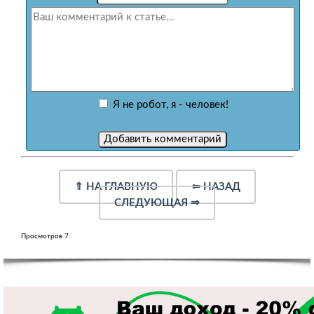
Я не робот, я - человек!
⇑
НА ГЛАВНУЮ
⇐
НАЗАД
СЛЕДУЮЩАЯ
⇒
Просмотров 7