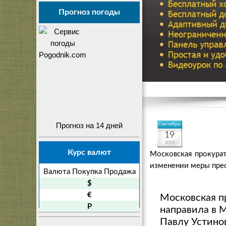
Прогноз погоды
Прогноз на 14 дней
Сентябрь
19
2019
Курс валют
Московская прокурат
изменении меры прес
Валюта
Покупка
Продажа
$
€
Московская п
P
направила в 
Павлу Устино