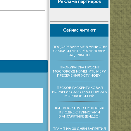
Реклама партнёров
Сейчас читают
ПОДОЗРЕВАЕМЫЕ В УБИЙСТВЕ
СЕМЬИ ИЗ ЧЕТЫРЁХ ЧЕЛОВЕК
ЗАДЕРЖАНЫ
ПРОКУРАТУРА ПРОСИТ
МОСГОРСУД ИЗМЕНИТЬ МЕРУ
ПРЕСЕЧЕНИЯ УСТИНОВУ
ПЕСКОВ РАСКРИТИКОВАЛ
НОРВЕГИЮ ЗА ОТКАЗ СПАСАТЬ
МОРЯКОВ ИЗ РФ
КИТ ВПЛОТНУЮ ПОДПЛЫЛ
К ЛОДКЕ С ТУРИСТАМИ
В АНТАРКТИКЕ (ВИДЕО)
ТРАМП НА 30 ДНЕЙ ЗАПРЕТИЛ