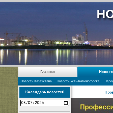
НО
Главная
Новост
Новости Казахстана
Новости Усть-Каменогорска
Наро
Календарь новостей
Прок