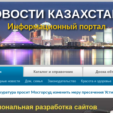
ВОСТИ КАЗАХСТ
Информационный портал
и
Каталог и справочник
Доска об
дные новости
Дом, семья
Законодательство
Красота и здоровье
уратура просит Мосгорсуд изменить меру пресечения Уст