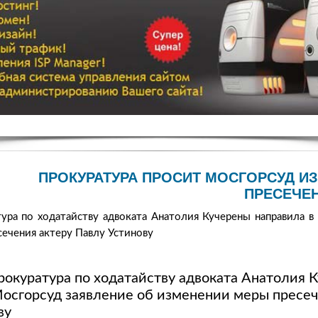
ПРОКУРАТУРА ПРОСИТ МОСГОРСУД И
ПРЕСЕЧЕ
ура по ходатайству адвоката Анатолия Кучерены направила в
ечения актеру Павлу Устинову
рокуратура по ходатайству адвоката Анатолия 
Мосгорсуд заявление об изменении меры пресеч
ву