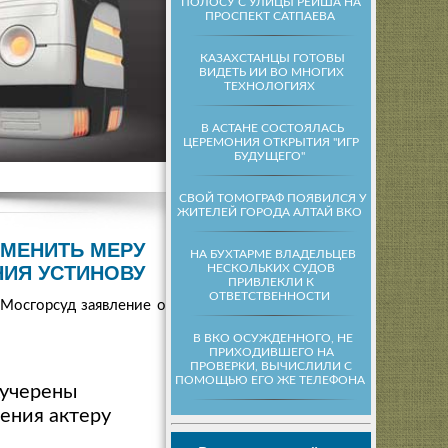
ПОЛОСУ С УЛИЦЫ РЕЙША НА
ПРОСПЕКТ САТПАЕВА
КАЗАХСТАНЦЫ ГОТОВЫ
ВИДЕТЬ ИИ ВО МНОГИХ
ТЕХНОЛОГИЯХ
В АСТАНЕ СОСТОЯЛАСЬ
ЦЕРЕМОНИЯ ОТКРЫТИЯ "ИГР
БУДУЩЕГО"
СВОЙ ТОМОГРАФ ПОЯВИЛСЯ У
ЖИТЕЛЕЙ ГОРОДА АЛТАЙ ВКО
ЗМЕНИТЬ МЕРУ
НА БУХТАРМЕ ВЛАДЕЛЬЦЕВ
НЕСКОЛЬКИХ СУДОВ
НИЯ УСТИНОВУ
ПРИВЛЕКЛИ К
ОТВЕТСТВЕННОСТИ
 Мосгорсуд заявление об
В ВКО ОСУЖДЕННОГО, НЕ
ПРИХОДИВШЕГО НА
ПРОВЕРКИ, ВЫЧИСЛИЛИ С
ПОМОЩЬЮ ЕГО ЖЕ ТЕЛЕФОНА
Кучерены
ения актеру