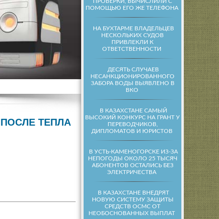
ПРОВЕРКИ, ВЫЧИСЛИЛИ С
ПОМОЩЬЮ ЕГО ЖЕ ТЕЛЕФОНА
НА БУХТАРМЕ ВЛАДЕЛЬЦЕВ
НЕСКОЛЬКИХ СУДОВ
ПРИВЛЕКЛИ К
ОТВЕТСТВЕННОСТИ
ДЕСЯТЬ СЛУЧАЕВ
НЕСАНКЦИОНИРОВАННОГО
ЗАБОРА ВОДЫ ВЫЯВЛЕНО В
ВКО
В КАЗАХСТАНЕ САМЫЙ
ВЫСОКИЙ КОНКУРС НА ГРАНТ У
ПОСЛЕ ТЕПЛА
ПЕРЕВОДЧИКОВ,
ДИПЛОМАТОВ И ЮРИСТОВ
В УСТЬ-КАМЕНОГОРСКЕ ИЗ-ЗА
НЕПОГОДЫ ОКОЛО 25 ТЫСЯЧ
АБОНЕНТОВ ОСТАЛИСЬ БЕЗ
ЭЛЕКТРИЧЕСТВА
В КАЗАХСТАНЕ ВНЕДРЯТ
НОВУЮ СИСТЕМУ ЗАЩИТЫ
СРЕДСТВ ОСМС ОТ
НЕОБОСНОВАННЫХ ВЫПЛАТ