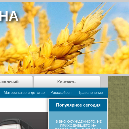
АНА
ъявлений
Контакты
Материнство и детство
Расслабься!
Траволечение
Популярное сегодня
В ВКО ОСУЖДЕННОГО, НЕ
ПРИХОДИВШЕГО НА