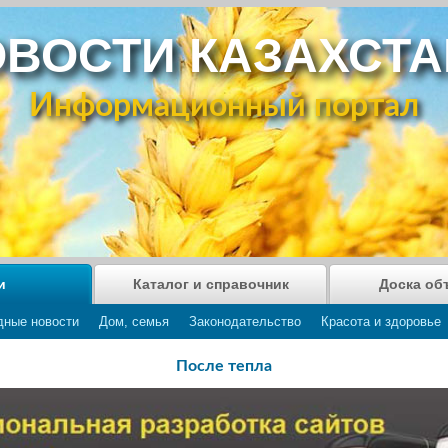
ВОСТИ КАЗАХСТ
Информационный портал
и
Каталог и справочник
Доска об
дные новости
Дом, семья
Законодательство
Красота и здоровье
После тепла