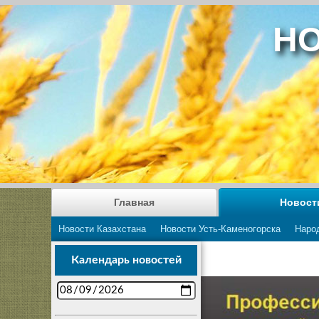
НО
Главная
Новост
Новости Казахстана
Новости Усть-Каменогорска
Наро
Календарь новостей