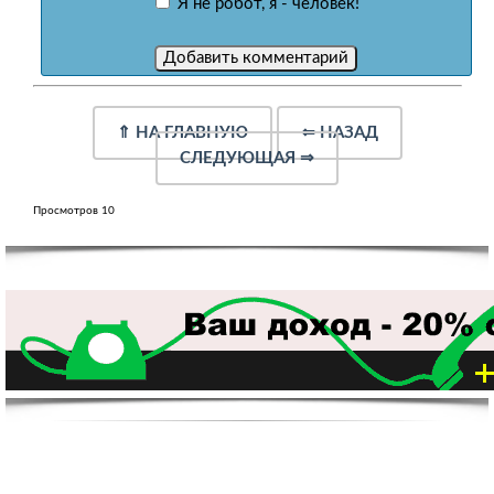
Я не робот, я - человек!
⇑
НА ГЛАВНУЮ
⇐
НАЗАД
СЛЕДУЮЩАЯ
⇒
Просмотров 10