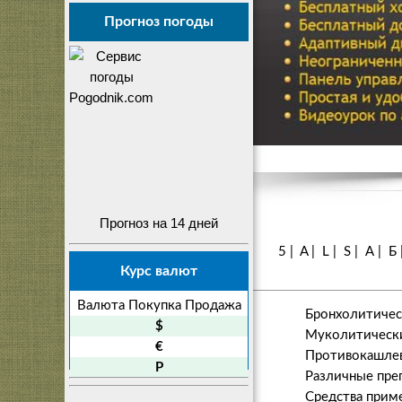
Прогноз погоды
Прогноз на 14 дней
5
|
A
|
L
|
S
|
А
|
Б
Курс валют
Валюта
Покупка
Продажа
Бронхолитическ
$
Муколитически
€
Противокашлев
P
Различные преп
Средства приме