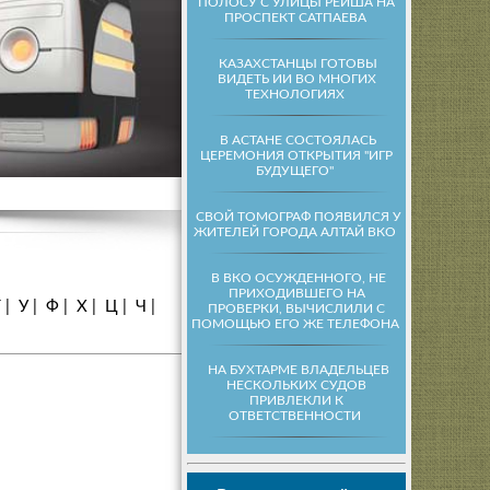
ПОЛОСУ С УЛИЦЫ РЕЙША НА
ПРОСПЕКТ САТПАЕВА
КАЗАХСТАНЦЫ ГОТОВЫ
ВИДЕТЬ ИИ ВО МНОГИХ
ТЕХНОЛОГИЯХ
В АСТАНЕ СОСТОЯЛАСЬ
ЦЕРЕМОНИЯ ОТКРЫТИЯ "ИГР
БУДУЩЕГО"
СВОЙ ТОМОГРАФ ПОЯВИЛСЯ У
ЖИТЕЛЕЙ ГОРОДА АЛТАЙ ВКО
В ВКО ОСУЖДЕННОГО, НЕ
ПРИХОДИВШЕГО НА
Т
|
У
|
Ф
|
Х
|
Ц
|
Ч
|
ПРОВЕРКИ, ВЫЧИСЛИЛИ С
ПОМОЩЬЮ ЕГО ЖЕ ТЕЛЕФОНА
НА БУХТАРМЕ ВЛАДЕЛЬЦЕВ
НЕСКОЛЬКИХ СУДОВ
ПРИВЛЕКЛИ К
ОТВЕТСТВЕННОСТИ