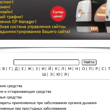
|
В
|
Г
|
Д
|
Е
|
Ж
|
З
|
И
|
Й
|
К
|
Л
|
М
|
Н
|
О
|
П
|
Р
|
С
|
Ш
|
Э
|
Ю
|
Я
|
ие средства
е и отхаркивающие средства
ые средства
араты применяемые при заболеваниях органов дыхания
няемые при простудных заболеваниях