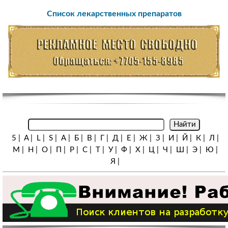
Список лекарственных препаратов
5
|
A
|
L
|
S
|
А
|
Б
|
В
|
Г
|
Д
|
Е
|
Ж
|
З
|
И
|
Й
|
К
|
Л
|
М
|
Н
|
О
|
П
|
Р
|
С
|
Т
|
У
|
Ф
|
Х
|
Ц
|
Ч
|
Ш
|
Э
|
Ю
|
Я
|