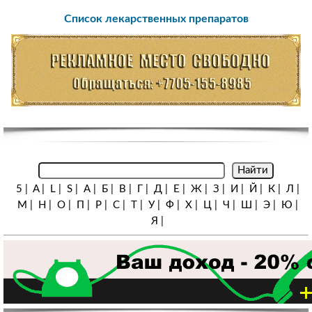
Список лекарственных препаратов
5
|
A
|
L
|
S
|
А
|
Б
|
В
|
Г
|
Д
|
Е
|
Ж
|
З
|
И
|
Й
|
К
|
Л
|
М
|
Н
|
О
|
П
|
Р
|
С
|
Т
|
У
|
Ф
|
Х
|
Ц
|
Ч
|
Ш
|
Э
|
Ю
|
Я
|