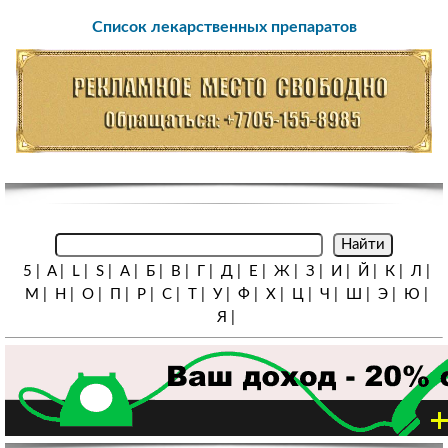
Список лекарственных препаратов
5
|
A
|
L
|
S
|
А
|
Б
|
В
|
Г
|
Д
|
Е
|
Ж
|
З
|
И
|
Й
|
К
|
Л
|
М
|
Н
|
О
|
П
|
Р
|
С
|
Т
|
У
|
Ф
|
Х
|
Ц
|
Ч
|
Ш
|
Э
|
Ю
|
Я
|