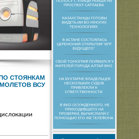
ПОЛОСУ С УЛИЦЫ РЕЙША НА
ПРОСПЕКТ САТПАЕВА
КАЗАХСТАНЦЫ ГОТОВЫ
ВИДЕТЬ ИИ ВО МНОГИХ
ТЕХНОЛОГИЯХ
В АСТАНЕ СОСТОЯЛАСЬ
ЦЕРЕМОНИЯ ОТКРЫТИЯ "ИГР
БУДУЩЕГО"
СВОЙ ТОМОГРАФ ПОЯВИЛСЯ У
ЖИТЕЛЕЙ ГОРОДА АЛТАЙ ВКО
 ПО СТОЯНКАМ
НА БУХТАРМЕ ВЛАДЕЛЬЦЕВ
НЕСКОЛЬКИХ СУДОВ
МОЛЕТОВ ВСУ
ПРИВЛЕКЛИ К
ОТВЕТСТВЕННОСТИ
В ВКО ОСУЖДЕННОГО, НЕ
ПРИХОДИВШЕГО НА
 дислокации
ПРОВЕРКИ, ВЫЧИСЛИЛИ С
ПОМОЩЬЮ ЕГО ЖЕ ТЕЛЕФОНА