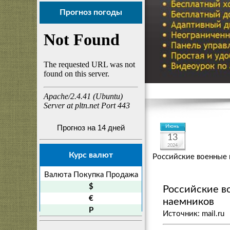
Прогноз погоды
Прогноз на 14 дней
Июнь
13
2024
Курс валют
Российские военные 
Валюта
Покупка
Продажа
$
Российские в
€
наемников
P
Источник: mail.ru