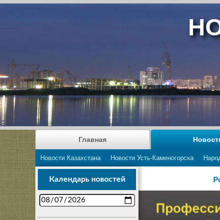
НО
Главная
Новост
Новости Казахстана
Новости Усть-Каменогорска
Наро
Календарь новостей
Р