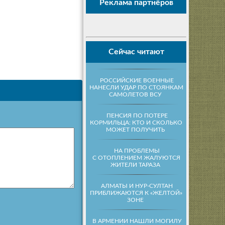
Реклама партнёров
Сейчас читают
РОССИЙСКИЕ ВОЕННЫЕ
НАНЕСЛИ УДАР ПО СТОЯНКАМ
САМОЛЕТОВ ВСУ
ПЕНСИЯ ПО ПОТЕРЕ
КОРМИЛЬЦА: КТО И СКОЛЬКО
МОЖЕТ ПОЛУЧИТЬ
НА ПРОБЛЕМЫ
С ОТОПЛЕНИЕМ ЖАЛУЮТСЯ
ЖИТЕЛИ ТАРАЗА
АЛМАТЫ И НУР-СУЛТАН
ПРИБЛИЖАЮТСЯ К «ЖЕЛТОЙ»
ЗОНЕ
В АРМЕНИИ НАШЛИ МОГИЛУ