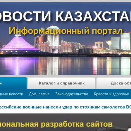
ВОСТИ КАЗАХСТ
Информационный портал
и
Каталог и справочник
Доска об
дные новости
Дом, семья
Законодательство
Красота и здоровье
оссийские военные нанесли удар по стоянкам самолетов В