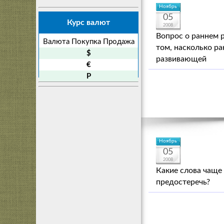
Ноябрь
05
Курс валют
2008
Вопрос о раннем 
Валюта
Покупка
Продажа
том, насколько р
$
развивающей
€
P
Ноябрь
05
2008
Какие слова чаще 
предостеречь?