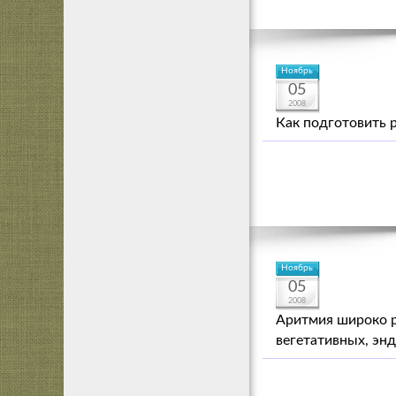
Ноябрь
05
2008
Как подготовить 
Ноябрь
05
2008
Аритмия широко р
вегетативных, эн