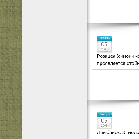
Ноябрь
05
2008
Розацеа (синоним:
проявляется стой
Ноябрь
05
2008
Лямблиоз. Этиоло