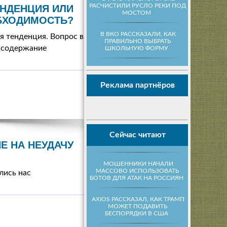
РАСЧИСТИЛИ РУСЛО РЕКИ ПОД
ЕНДЕНЦИЯ ИЛИ
МОСТОМ
БХОДИМОСТЬ?
В ВКО РАССКАЗАЛИ, КАК
я тенденция. Вопрос в
ПРАВИЛЬНО ВЫБРАТЬ
ь содержание
ШКОЛЬНУЮ ФОРМУ
Реклама партнёров
Сейчас читают
Е НА НЕУДАЧУ
МОШЕННИКИ НАЧАЛИ
МАССОВО ИСПОЛЬЗОВАТЬ
лись нас
БОТОВ ДЛЯ АТАК НА РОССИЯН
AXIOS РАССКАЗАЛ, КАК ТРАМП
МОЖЕТ ПОДАВИТЬ
БЕСПОРЯДКИ В США