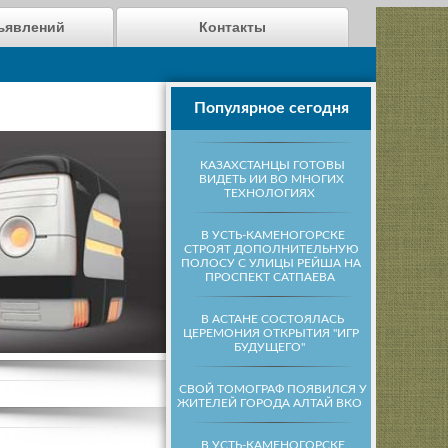
ъявлений
Контакты
Популярное сегодня
КАЗАХСТАНЦЫ ГОТОВЫ
ВИДЕТЬ ИИ ВО МНОГИХ
ТЕХНОЛОГИЯХ
В УСТЬ-КАМЕНОГОРСКЕ
СТРОЯТ ДОПОЛНИТЕЛЬНУЮ
ПОЛОСУ С УЛИЦЫ РЕЙША НА
ПРОСПЕКТ САТПАЕВА
В АСТАНЕ СОСТОЯЛАСЬ
ЦЕРЕМОНИЯ ОТКРЫТИЯ "ИГР
БУДУЩЕГО"
СВОЙ ТОМОГРАФ ПОЯВИЛСЯ У
ЖИТЕЛЕЙ ГОРОДА АЛТАЙ ВКО
В УСТЬ-КАМЕНОГОРСКЕ