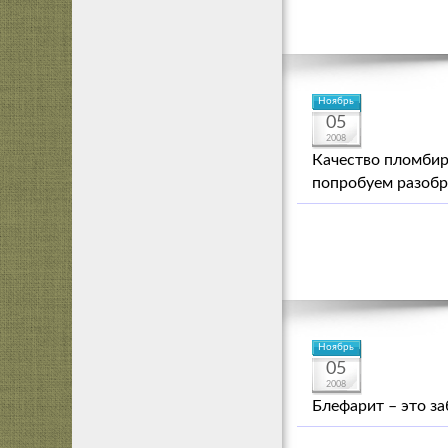
Ноябрь
05
2008
Качество пломбир
попробуем разобр
Ноябрь
05
2008
Блефарит – это за