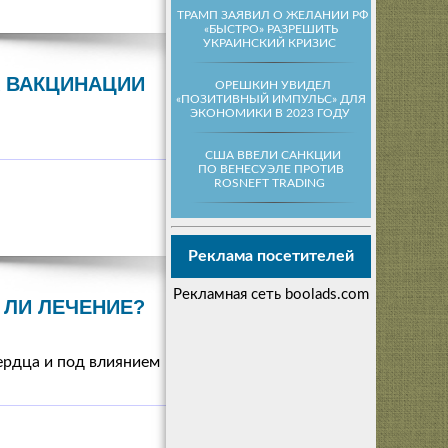
ТРАМП ЗАЯВИЛ О ЖЕЛАНИИ РФ
«БЫСТРО» РАЗРЕШИТЬ
УКРАИНСКИЙ КРИЗИС
К ВАКЦИНАЦИИ
ОРЕШКИН УВИДЕЛ
«ПОЗИТИВНЫЙ ИМПУЛЬС» ДЛЯ
ЭКОНОМИКИ В 2023 ГОДУ
США ВВЕЛИ САНКЦИИ
ПО ВЕНЕСУЭЛЕ ПРОТИВ
ROSNEFT TRADING
Реклама посетителей
Рекламная сеть boolads.com
 ЛИ ЛЕЧЕНИЕ?
ердца и под влиянием